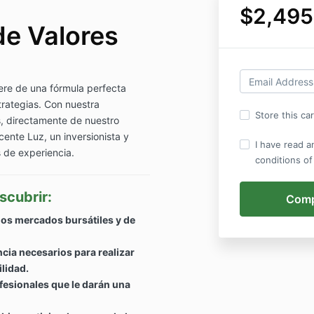
$2,495
de Valores
ere de una fórmula perfecta
trategias. Con nuestra
Store this ca
s, directamente de nuestro
cente Luz, un inversionista y
I have read a
 de experiencia.
conditions of
scubrir:
os mercados bursátiles y de
ncia necesarios para realizar
lidad.
esionales que le darán una