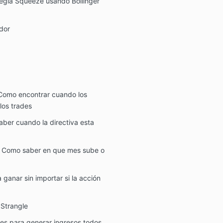
tegia Squeeze usando Bollinger
dor
 Como encontrar cuando los
los trades
aber cuando la directiva esta
 Como saber en que mes sube o
 ganar sin importar si la acción
 Strangle
es para generar ingresos todos