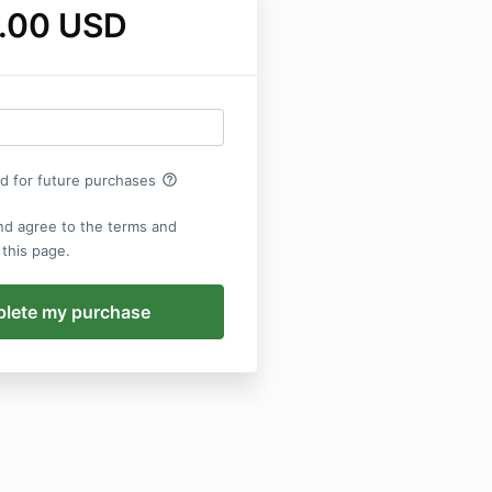
.00 USD
help_outline
rd for future purchases
nd agree to the terms and
 this page.